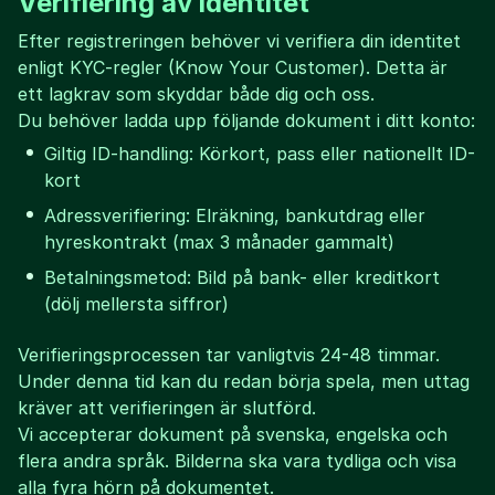
Verifiering av identitet
Efter registreringen behöver vi verifiera din identitet
enligt KYC-regler (Know Your Customer). Detta är
ett lagkrav som skyddar både dig och oss.
Du behöver ladda upp följande dokument i ditt konto:
Giltig ID-handling: Körkort, pass eller nationellt ID-
kort
Adressverifiering: Elräkning, bankutdrag eller
hyreskontrakt (max 3 månader gammalt)
Betalningsmetod: Bild på bank- eller kreditkort
(dölj mellersta siffror)
Verifieringsprocessen tar vanligtvis 24-48 timmar.
Under denna tid kan du redan börja spela, men uttag
kräver att verifieringen är slutförd.
Vi accepterar dokument på svenska, engelska och
flera andra språk. Bilderna ska vara tydliga och visa
alla fyra hörn på dokumentet.