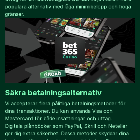
populära alternativ med låga minimibelopp och höga
gränser.
Säkra betalningsalternativ
Vi accepterar flera pålitliga betalningsmetoder för
dina transaktioner. Du kan använda Visa och
Mastercard för både insättningar och uttag.
Digitala plånböcker som PayPal, Skrill och Neteller
ger dig extra säkerhet. Dessa metoder skyddar dina