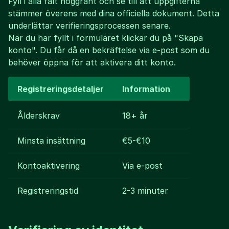
Fyll i alla fält noggrant och se till att uppgifterna
stämmer överens med dina officiella dokument. Detta
underlättar verifieringsprocessen senare.
När du har fyllt i formuläret klickar du på "Skapa
konto". Du får då en bekräftelse via e-post som du
behöver öppna för att aktivera ditt konto.
Registreringsdetaljer
Information
Ålderskrav
18+ år
Minsta insättning
€5-€10
Kontoaktivering
Via e-post
Registreringstid
2-3 minuter