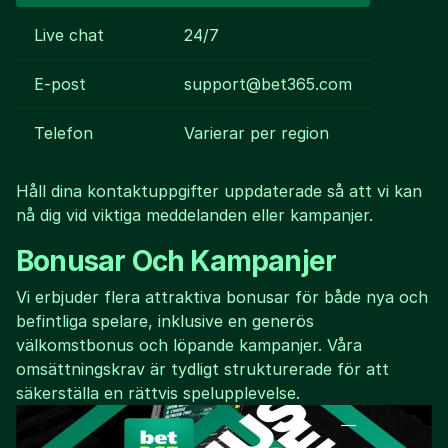
Live chat
24/7
E-post
support@bet365.com
Telefon
Varierar per region
Håll dina kontaktuppgifter uppdaterade så att vi kan
nå dig vid viktiga meddelanden eller kampanjer.
Bonusar Och Kampanjer
Vi erbjuder flera attraktiva bonusar för både nya och
befintliga spelare, inklusive en generös
välkomstbonus och löpande kampanjer. Våra
omsättningskrav är tydligt strukturerade för att
säkerställa en rättvis spelupplevelse.