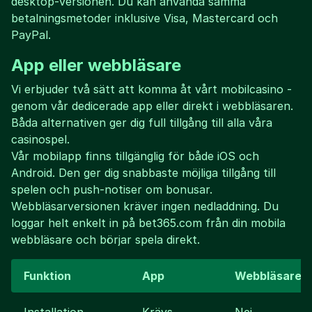
desktop-versionen. Du kan använda samma
betalningsmetoder inklusive Visa, Mastercard och
PayPal.
App eller webbläsare
Vi erbjuder två sätt att komma åt vårt mobilcasino -
genom vår dedicerade app eller direkt i webbläsaren.
Båda alternativen ger dig full tillgång till alla våra
casinospel.
Vår mobilapp finns tillgänglig för både iOS och
Android. Den ger dig snabbaste möjliga tillgång till
spelen och push-notiser om bonusar.
Webbläsarversionen kräver ingen nedladdning. Du
loggar helt enkelt in på bet365.com från din mobila
webbläsare och börjar spela direkt.
Funktion
App
Webbläsare