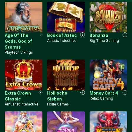
Age Of The
Book of Aztec
Bonanza
Amatic Industries
Big Time Gaming
Gods: God of
Storms
Playtech
Vikings
Extra Crown
Hollische
Money Cart 4
Relax Gaming
Classic
Sieben
Amusnet Interactive
Hölle Games