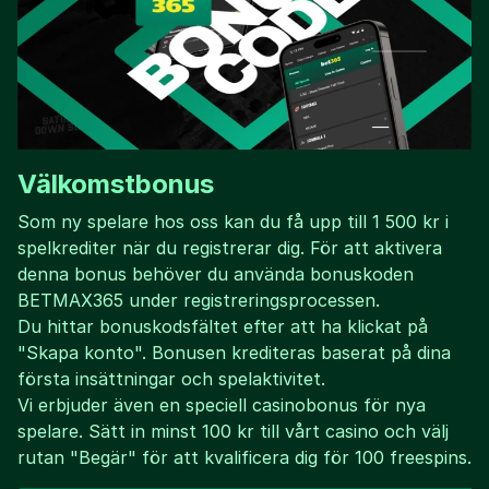
Välkomstbonus
Som ny spelare hos oss kan du få upp till 1 500 kr i
spelkrediter när du registrerar dig. För att aktivera
denna bonus behöver du använda bonuskoden
BETMAX365 under registreringsprocessen.
Du hittar bonuskodsfältet efter att ha klickat på
"Skapa konto". Bonusen krediteras baserat på dina
första insättningar och spelaktivitet.
Vi erbjuder även en speciell casinobonus för nya
spelare. Sätt in minst 100 kr till vårt casino och välj
rutan "Begär" för att kvalificera dig för 100 freespins.