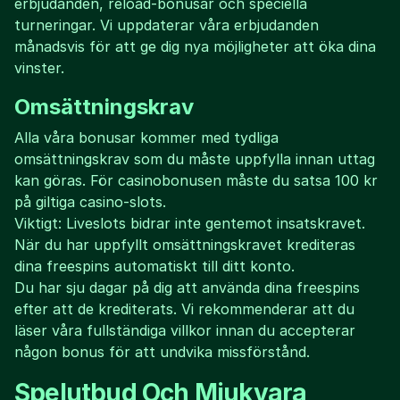
erbjudanden, reload-bonusar och speciella
turneringar. Vi uppdaterar våra erbjudanden
månadsvis för att ge dig nya möjligheter att öka dina
vinster.
Omsättningskrav
Alla våra bonusar kommer med tydliga
omsättningskrav som du måste uppfylla innan uttag
kan göras. För casinobonusen måste du satsa 100 kr
på giltiga casino-slots.
Viktigt: Liveslots bidrar inte gentemot insatskravet.
När du har uppfyllt omsättningskravet krediteras
dina freespins automatiskt till ditt konto.
Du har sju dagar på dig att använda dina freespins
efter att de krediterats. Vi rekommenderar att du
läser våra fullständiga villkor innan du accepterar
någon bonus för att undvika missförstånd.
Spelutbud Och Mjukvara