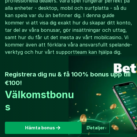
professionella dealers. Våra spel fungerar perfekt på
alla enheter - desktop, mobil och surfplatta - så du
kan spela var du än befinner dig. I denna guide
kommer vi att visa dig exakt hur du skapar ditt konto,
tar del av våra bonusar, gör insättningar och uttag,
samt hur du får ut det mesta av vårt mobilcasino. Vi
kommer även att förklara våra ansvarsfullt spelande-
verktyg och hur vårt supportteam kan hjälpa dig.
Registrera dig nu & få 100% bonus upp till
€100!
Välkomstbonu
s
Hämta bonus
Detaljer