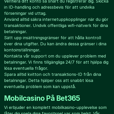
Verifiera ditt konto så snart du registrerar dig. Skicka
in ID-handling och adressbevis för att undvika
förseningar vid uttag.
Använd alltid säkra internetuppkopplingar när du gör
transaktioner. Undvik offentliga wifi-nätverk för dina
betalningar.
Sätt upp insättningsgränser för att hålla kontroll
över dina utgifter. Du kan ändra dessa gränser i dina
kontoinställningar.
Kontakta vår support om du upplever problem med
betalningar. Vi finns tillgängliga 24/7 för att hjälpa dig
lösa eventuella frågor.
Spara alltid kvitton och transaktions-ID från dina
betalningar. Detta hjälper oss att snabbt lösa
eventuella problem som kan uppstå.
Mobilcasino På Bet365
Vi erbjuder en komplett mobilkasino-upplevelse som
låter dig spela dina favoritspel var som helst. Vår