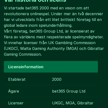
Vi startade bet365 2000 med en vision om att
revolutionera onlinespel. Under mer än två decennier
har vi utvecklats från ett litet brittiskt företag till en
global ledare inom spelunderhållning.
Vårt företag, bet365 Group Ltd, är licensierat av
flera av världens mest respekterade spelmyndigheter.
Vi innehar licenser från UK Gambling Commission
(UKGC), Malta Gaming Authority (MGA) och Gibraltar
Gaming Commission.
Licensinformation
Etablerat
2000
Ägare
bet365 Group Ltd
Licenser
UKGC, MGA, Gibraltar