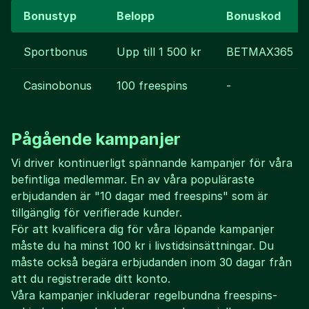
Bonustyp
Belopp
Bonuskod
Sportbonus
Upp till 1 500 kr
BETMAX365
Casinobonus
100 freespins
-
Pågående kampanjer
Vi driver kontinuerligt spännande kampanjer för våra
befintliga medlemmar. En av våra populäraste
erbjudanden är "10 dagar med freespins" som är
tillgänglig för verifierade kunder.
För att kvalificera dig för våra löpande kampanjer
måste du ha minst 100 kr i livstidsinsättningar. Du
måste också begära erbjudanden inom 30 dagar från
att du registrerade ditt konto.
Våra kampanjer inkluderar regelbundna freespins-