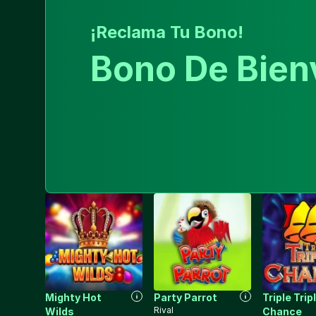
¡Reclama Tu Bono!
Bono De Bien
Mighty Hot
Party Parrot
Triple Trip
Rival
Wilds
Chance