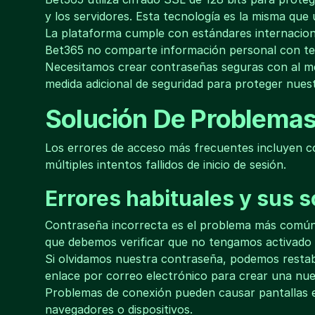
y los servidores. Esta tecnología es la misma que 
La plataforma cumple con estándares internacional
Bet365 no comparte información personal con ter
Necesitamos crear contraseñas seguras con al me
medida adicional de seguridad para proteger nues
Solución De Problemas
Los errores de acceso más frecuentes incluyen c
múltiples intentos fallidos de inicio de sesión.
Errores habituales y sus 
Contraseña incorrecta es el problema más común 
que debemos verificar que no tengamos activado 
Si olvidamos nuestra contraseña, podemos restabl
enlace por correo electrónico para crear una nue
Problemas de conexión pueden causar pantallas e
navegadores o dispositivos.