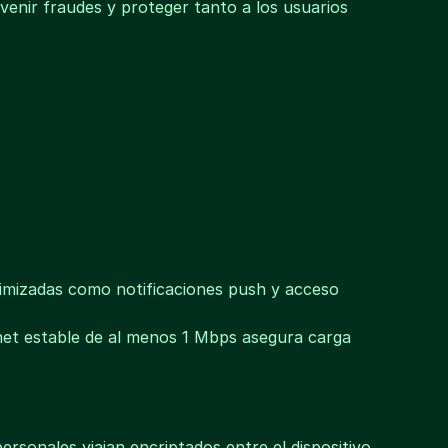
venir fraudes y proteger tanto a los usuarios
timizadas como notificaciones push y acceso
net estable de al menos 1 Mbps asegura carga
ersonales viajan encriptados entre el dispositivo