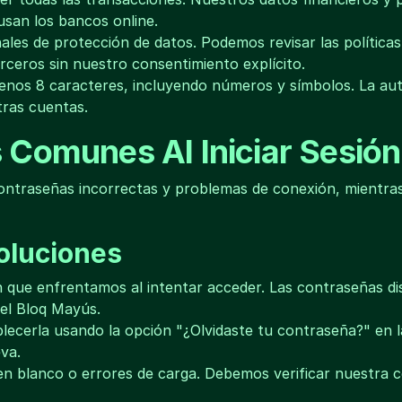
usan los bancos online.
es de protección de datos. Podemos revisar las políticas d
ceros sin nuestro consentimiento explícito.
nos 8 caracteres, incluyendo números y símbolos. La aut
tras cuentas.
 Comunes Al Iniciar Sesión
ontraseñas incorrectas y problemas de conexión, mientra
soluciones
que enfrentamos al intentar acceder. Las contraseñas di
el Bloq Mayús.
ecerla usando la opción "¿Olvidaste tu contraseña?" en la
va.
n blanco o errores de carga. Debemos verificar nuestra c