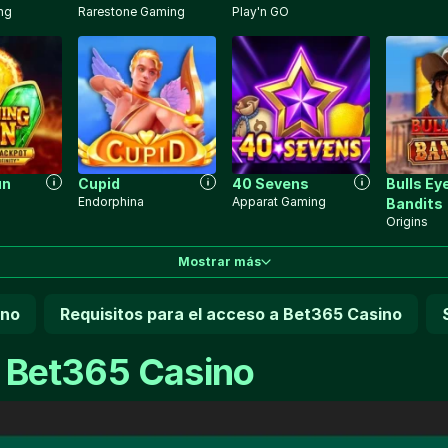
ng
Rarestone Gaming
Play'n GO
un
Cupid
40 Sevens
Bulls Ey
Endorphina
Apparat Gaming
Bandits
Origins
Mostrar más
ino
Requisitos para el acceso a Bet365 Casino
n Bet365 Casino