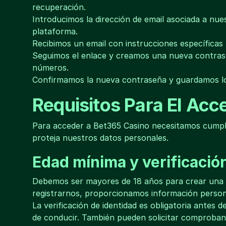
recuperación.
Introducimos la dirección de email asociada a nue
plataforma.
Recibimos un email con instrucciones específicas 
Seguimos el enlace y creamos una nueva contrase
números.
Confirmamos la nueva contraseña y guardamos los
Requisitos Para El Ac
Para acceder a Bet365 Casino necesitamos cumplir
proteja nuestros datos personales.
Edad mínima y verificació
Debemos ser mayores de 18 años para crear una cu
registrarnos, proporcionamos información person
La verificación de identidad es obligatoria antes 
de conducir. También pueden solicitar comprobant